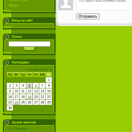
Форум
Отправить
Вход на сайт
Поиск
Календарь
«
Ноябрь 2015
»
Пн
Вт
Ср
Чт
Пт
Сб
Вс
1
2
3
4
5
6
7
8
9
10
11
12
13
14
15
16
17
18
19
20
21
22
23
24
25
26
27
28
29
30
Архив записей
2015 Ноябрь