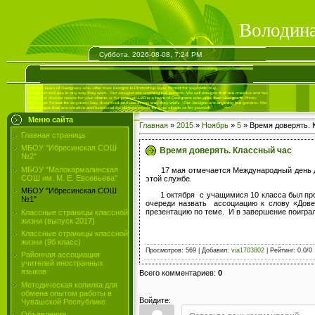
Володина
Суббота, 2026-08-08, 7:24 PM
Меню сайта
Главная
»
2015
»
Ноябрь
»
5
» Время доверять. 
Главная страница
МБОУ "Ибресинская СОШ
Время доверять. Классный час
№2"
МБОУ "Малокармалинская
17 мая отмечается Международный день Детс
СОШ им. М. Е. Евсевьева"
этой службе.
МБОУ "Ибресинская СОШ
1 октября с учащимися 10 класса был пров
№1"
очереди назвать ассоциацию к слову «Дове
презентацию по теме. И в завершение поиграл
Классные страницы классной
жизни (выпуск 2017)
Классные страницы классной
жизни (9б класс)
Просмотров
:
569
|
Добавил
:
via1703802
|
Рейтинг
:
0.0
/
0
Районная ассоциация
учителей иностранных
языков
Всего комментариев
:
0
Методическая копилка для
обмена опытом работы в
Войдите:
Чувашской Республике
Объявления