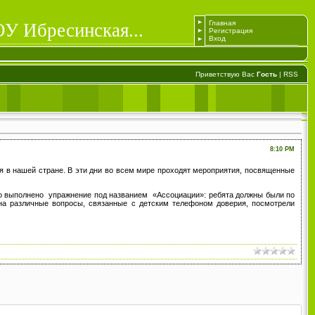
Главная
ОУ Ибресинская...
Регистрация
Вход
Приветствую Вас
Гость
|
RSS
8:10 PM
 в нашей стране. В эти дни во всем мире проходят мероприятия, посвященные
о выполнено упражнение под названием «Ассоциации»: ребята должны были по
на различные вопросы, связанные с детским телефоном доверия, посмотрели