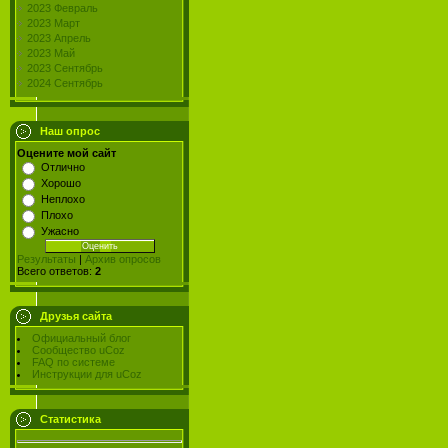
2023 Февраль
2023 Март
2023 Апрель
2023 Май
2023 Сентябрь
2024 Сентябрь
Наш опрос
Оцените мой сайт
Отлично
Хорошо
Неплохо
Плохо
Ужасно
Результаты
|
Архив опросов
Всего ответов:
2
Друзья сайта
Официальный блог
Сообщество uCoz
FAQ по системе
Инструкции для uCoz
Статистика