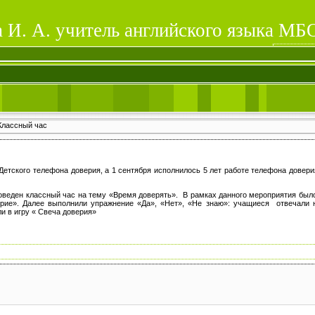
 И. А. учитель английского языка МБ
Классный час
кого телефона доверия, а 1 сентября исполнилось 5 лет работе телефона доверия
еден классный час на тему «Время доверять». В рамках данного мероприятия был
рие». Далее выполнили упражнение «Да», «Нет», «Не знаю»: учащиеся отвечали 
и в игру « Свеча доверия»